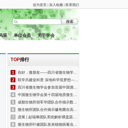
设为首页
|
加入收藏
|
联系我们
风采
单位会员
关于学会
TOP
排行
你好，微朋友——四川省微生物学会携手四川师范大学成功举办科普开放日活动
联学共建促科普 深地科学筑梦想——四川省微生物学会专家科普讲座走进西昌怀远学校
四川省微生物学会参加首届中国酒业产教融合高质量发展大会
中国微生物学会第十四届地质微生物学学术研讨会拟于4 月在兰州召开
成都生物所胡军华团队合作揭示数据提质助力中国生物多样性保护再续佳绩
微生物所团队合作揭示镰孢菌在高原农田生态系统的分布格局并定名描述“墨脱镰孢”等藏南新种
进展 | 赵瑞琳团队系统解析裸盖菇素生物合成基因簇的起源与演化机制
微生物所叶健团队发表植物病毒虫媒传播评述文章