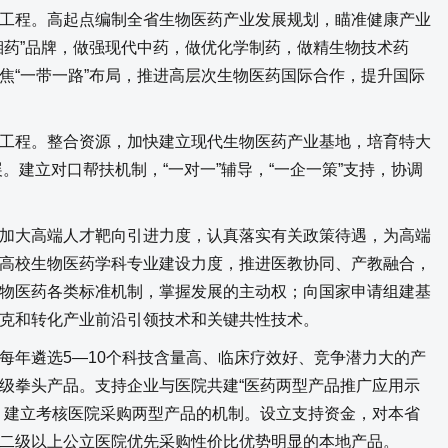
程。高起点编制全省生物医药产业发展规划，瞄准健康产业
湘药”品牌，做强现代中药，做优化学制药，做精生物技术药
焦“一带一路”布局，推进高层次生物医药国际合作，提升国际
程。整合资源，加快建立现代生物医药产业基地，培育特大
。建立对口帮扶机制，“一对一”辅导，“一企一策”支持，协调
大高端人才靶向引进力度，认真落实有关政策待遇，为高端
高校生物医药学科专业建设力度，推进医教协同、产教融合，
物医药各类标准机制，掌握发展的主动权；向国家申请组建基
克和转化产业前沿引领技术和关键共性技术。
年遴选5—10个科技含量高、临床疗效好、竞争潜力大的产
级拳头产品。支持企业与医院共建“医药两型产品推广应用示
，建立考核医院采购两型产品的机制。设立支持资金，对本省
二级以上公立医院优先采购性价比优势明显的本地产品。