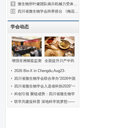
微生物所叶健团队揭示机械力受体PIEZO1介导的植物力学抗虫免疫新机制
四川省微生物学会跨界搭台 《梅花新韵》，奏响科艺融合新乐章
学会动态
增强非洲猪瘟监测
全面提升川产中药
预警防控能力学术
材市场竞争力
2026 Bio-X in Chengdu,Aug23-
研讨会在成都召开
27,2026
四川省微生物学会联合举办“2026中国
畜产品加工研究会新资源食品研讨会”
四川省微生物学会入选省科协2026“一
流科技社团培育项目”
科创引领 聚链成势：四川省微生物学
会副秘书长，中国科学院成都生物研
联学共建促科普 深地科学筑梦想——
究所曹沁博士携“甲烷氧化菌”前沿技
四川省微生物学会专家科普讲座走进
术亮相丹棱县招商推介会并签约
西昌怀远学校