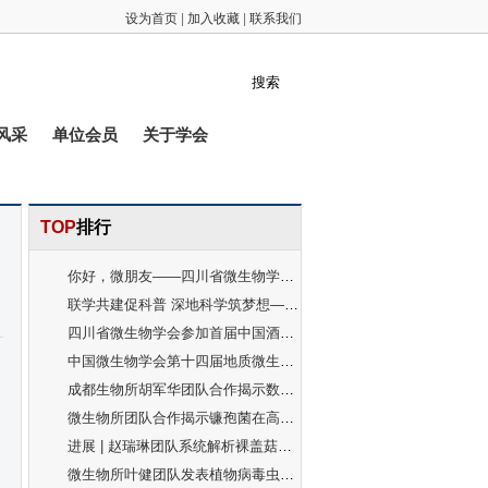
设为首页
|
加入收藏
|
联系我们
风采
单位会员
关于学会
TOP
排行
你好，微朋友——四川省微生物学会携手四川师范大学成功举办科普开放日活动
联学共建促科普 深地科学筑梦想——四川省微生物学会专家科普讲座走进西昌怀远学校
四川省微生物学会参加首届中国酒业产教融合高质量发展大会
中国微生物学会第十四届地质微生物学学术研讨会拟于4 月在兰州召开
成都生物所胡军华团队合作揭示数据提质助力中国生物多样性保护再续佳绩
微生物所团队合作揭示镰孢菌在高原农田生态系统的分布格局并定名描述“墨脱镰孢”等藏南新种
进展 | 赵瑞琳团队系统解析裸盖菇素生物合成基因簇的起源与演化机制
微生物所叶健团队发表植物病毒虫媒传播评述文章