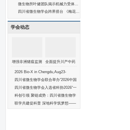
微生物所叶健团队揭示机械力受体PIEZO1介导的植物力学抗虫免疫新机制
四川省微生物学会跨界搭台 《梅花新韵》，奏响科艺融合新乐章
学会动态
增强非洲猪瘟监测
全面提升川产中药
预警防控能力学术
材市场竞争力
2026 Bio-X in Chengdu,Aug23-
研讨会在成都召开
27,2026
四川省微生物学会联合举办“2026中国
畜产品加工研究会新资源食品研讨会”
四川省微生物学会入选省科协2026“一
流科技社团培育项目”
科创引领 聚链成势：四川省微生物学
会副秘书长，中国科学院成都生物研
联学共建促科普 深地科学筑梦想——
究所曹沁博士携“甲烷氧化菌”前沿技
四川省微生物学会专家科普讲座走进
术亮相丹棱县招商推介会并签约
西昌怀远学校