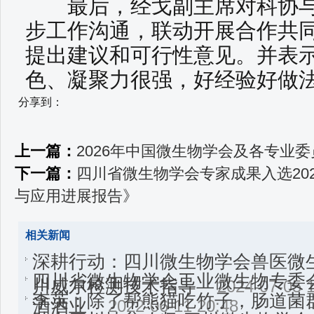
最后，经戈副主席对科协与
步工作沟通，联动开展合作共
提出建议和可行性意见。并表
色、凝聚力很强，好经验好做
分享到：
上一篇：
2026年中国微生物学会及各专业
下一篇：
四川省微生物学会专家成果入选20
与应用进展报告》
相关新闻
深耕行动：四川微生物学会兽医微
四川省微生物学会工业微生物专委
川威尔检测技术指导
2024-07-05 
李英：除了帮熊猫吃竹子，肠道菌
酒酒业
2022-06-11 20:48