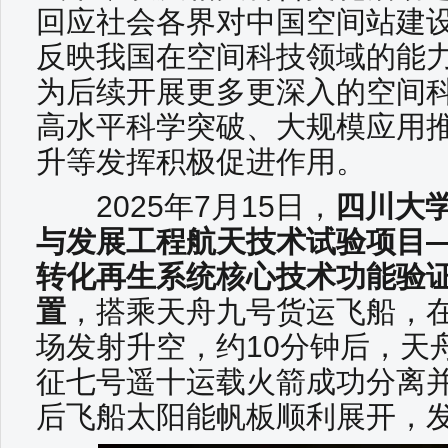
回应社会各界对中国空间站建
反映我国在空间科技领域的能
为后续开展更多更深入的空间
高水平科学突破、大规模应用
升等发挥积极促进作用。
2025年7月15日，
四川大
与发展工程航天技术试验项目—
转化再生系统核心技术功能验证
置
，搭乘天舟九号货运飞船，
场发射升空，约10分钟后，天
征七号遥十运载火箭成功分离
后飞船太阳能帆板顺利展开，