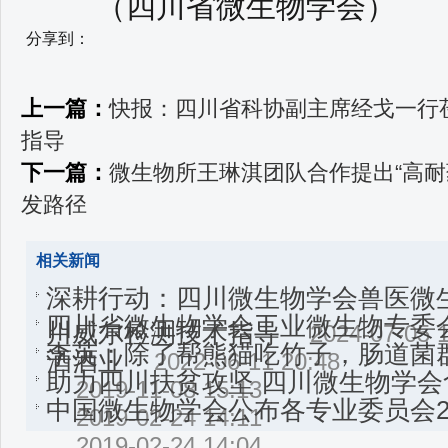
（四川省微生物学会）
分享到：
上一篇：
快报：四川省科协副主席经戈一行
指导
下一篇：
微生物所王琳淇团队合作提出“高耐
发路径
相关新闻
深耕行动：四川微生物学会兽医微
四川省微生物学会工业微生物专委
川威尔检测技术指导
2024-07-05 
李英：除了帮熊猫吃竹子，肠道菌
酒酒业
2022-06-11 20:48
助力四川扶贫攻坚 四川微生物学
2019-11-08 15:13
中国微生物学会公布各专业委员会2
2019-02-24 14:11
2019-02-24 14:04