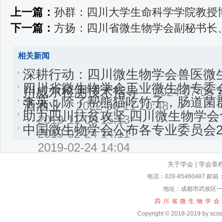
上一篇：
孙群：四川大学生命科学学院教授
下一篇：
方扬：四川省微生物学会副秘书长
相关新闻
深耕行动：四川微生物学会兽医微
四川省微生物学会工业微生物专委
川威尔检测技术指导
2024-07-05 
李英：除了帮熊猫吃竹子，肠道菌
酒酒业
2022-06-11 20:48
助力四川扶贫攻坚 四川微生物学
2019-11-08 15:13
中国微生物学会公布各专业委员会2
2019-02-24 14:11
2019-02-24 14:04
关于学会
|
学会章
电话：028-85460487 邮箱
地址：成都市武侯区一
四川省微生物学会
Copyright © 2018-2019 by scssm